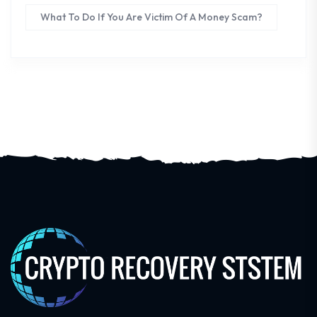
What To Do If You Are Victim Of A Money Scam?